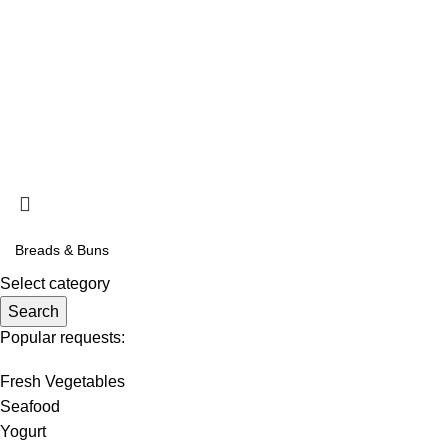
Blog
Principal:
Pasaje Cecias 162 Urb. Tupac Amaru, La Victoria
Tienda:
Jr. Antonio Bazo 533 Int. 303, La Victoria
© 2025 Grupo NYG, Todos los derechos reservados |
Hecho co
Select category
Search
Popular requests:
Fresh Vegetables
Seafood
Yogurt