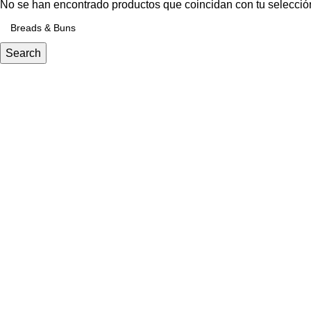
No se han encontrado productos que coincidan con tu selecció
Search
En
Grupo NYG
, creamos uniformes y equipos de protección p
ropa corporativa e industrial
.
Principales Categorías
Guantes de Seguridad
Vestuario laboral
Protección Facial
Lentes de seguridad
Cascos de seguridad
Links de interes
Acerca de nosotros
Contacto
Libro de reclamaciones