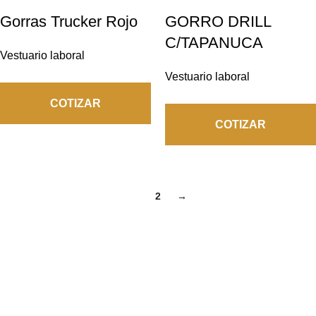
Gorras Trucker Rojo
GORRO DRILL
C/TAPANUCA
Vestuario laboral
Vestuario laboral
COTIZAR
COTIZAR
1
2
→
En
Grupo NYG
, creamos uniformes y equipos de protección
personal que
marcan la diferencia
. Somos una empresa
peruana con amplia experiencia en la confección y distribución
de
ropa corporativa e industrial
.
Principales Categorías